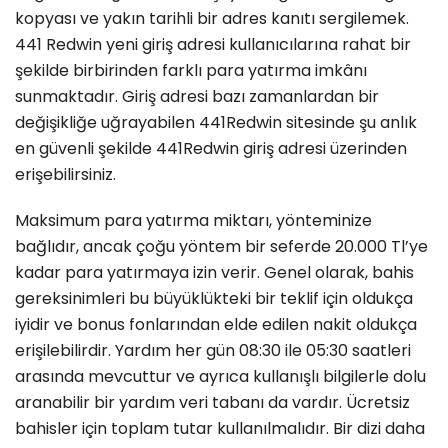
kopyası ve yakın tarihli bir adres kanıtı sergilemek.
441 Redwin yeni giriş adresi kullanıcılarına rahat bir
şekilde birbirinden farklı para yatırma imkânı
sunmaktadır. Giriş adresi bazı zamanlardan bir
değişikliğe uğrayabilen 441Redwin sitesinde şu anlık
en güvenli şekilde 441Redwin giriş adresi üzerinden
erişebilirsiniz.
Maksimum para yatırma miktarı, yönteminize
bağlıdır, ancak çoğu yöntem bir seferde 20.000 Tl’ye
kadar para yatırmaya izin verir. Genel olarak, bahis
gereksinimleri bu büyüklükteki bir teklif için oldukça
iyidir ve bonus fonlarından elde edilen nakit oldukça
erişilebilirdir. Yardım her gün 08:30 ile 05:30 saatleri
arasında mevcuttur ve ayrıca kullanışlı bilgilerle dolu
aranabilir bir yardım veri tabanı da vardır. Ücretsiz
bahisler için toplam tutar kullanılmalıdır. Bir dizi daha