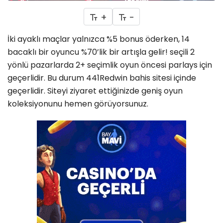
+
-
İki ayaklı maçlar yalnızca %5 bonus öderken, 14
bacaklı bir oyuncu %70’lik bir artışla gelir! seçili 2
yönlü pazarlarda 2+ seçimlik oyun öncesi parlays için
geçerlidir. Bu durum 441Redwin bahis sitesi içinde
geçerlidir. Siteyi ziyaret ettiğinizde geniş oyun
koleksiyonunu hemen görüyorsunuz.