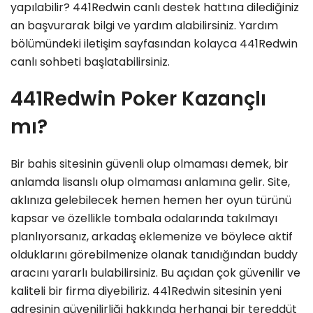
yapılabilir? 441Redwin canlı destek hattına dilediğiniz
an başvurarak bilgi ve yardım alabilirsiniz. Yardım
bölümündeki iletişim sayfasından kolayca 441Redwin
canlı sohbeti başlatabilirsiniz.
441Redwin Poker Kazançlı
mı?
Bir bahis sitesinin güvenli olup olmaması demek, bir
anlamda lisanslı olup olmaması anlamına gelir. Site,
aklınıza gelebilecek hemen hemen her oyun türünü
kapsar ve özellikle tombala odalarında takılmayı
planlıyorsanız, arkadaş eklemenize ve böylece aktif
olduklarını görebilmenize olanak tanıdığından buddy
aracını yararlı bulabilirsiniz. Bu açıdan çok güvenilir ve
kaliteli bir firma diyebiliriz. 441Redwin sitesinin yeni
adresinin güvenilirliği hakkında herhangi bir tereddüt