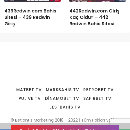
439Redwin.com Bahis
442Redwin.com Giriş
Sitesi – 439 Redwin
Kaç Oldu? – 442
Giriş
Redwin Bahis Sitesi
MATBET TV
MARSBAHIS TV
RETROBET TV
PULIVE TV
DINAMOBET TV
SAFIRBET TV
JESTBAHIS TV
© Betlantis Marketing 2018 - 2022 | Tüm Hakları Saklıdır