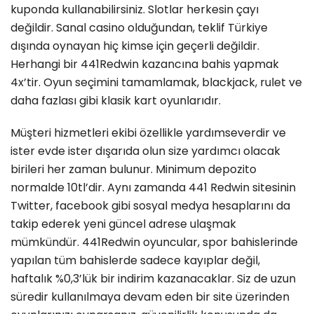
kuponda kullanabilirsiniz. Slotlar herkesin çayı
değildir. Sanal casino olduğundan, teklif Türkiye
dışında oynayan hiç kimse için geçerli değildir.
Herhangi bir 441Redwin kazancına bahis yapmak
4x’tir. Oyun seçimini tamamlamak, blackjack, rulet ve
daha fazlası gibi klasik kart oyunlarıdır.
Müşteri hizmetleri ekibi özellikle yardımseverdir ve
ister evde ister dışarıda olun size yardımcı olacak
birileri her zaman bulunur. Minimum depozito
normalde 10tl’dir. Aynı zamanda 441 Redwin sitesinin
Twitter, facebook gibi sosyal medya hesaplarını da
takip ederek yeni güncel adrese ulaşmak
mümkündür. 441Redwin oyuncular, spor bahislerinde
yapılan tüm bahislerde sadece kayıplar değil,
haftalık %0,3’lük bir indirim kazanacaklar. Siz de uzun
süredir kullanılmaya devam eden bir site üzerinden