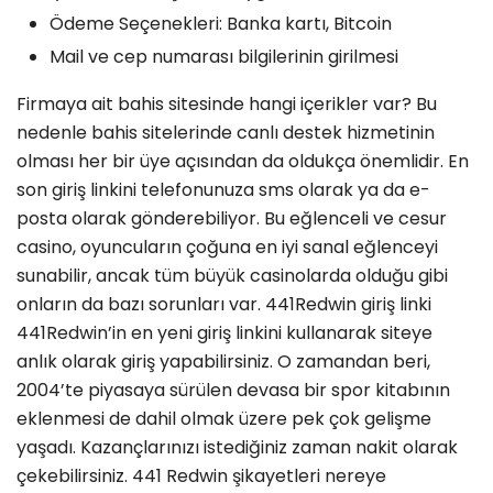
Ödeme Seçenekleri: Banka kartı, Bitcoin
Mail ve cep numarası bilgilerinin girilmesi
Firmaya ait bahis sitesinde hangi içerikler var? Bu
nedenle bahis sitelerinde canlı destek hizmetinin
olması her bir üye açısından da oldukça önemlidir. En
son giriş linkini telefonunuza sms olarak ya da e-
posta olarak gönderebiliyor. Bu eğlenceli ve cesur
casino, oyuncuların çoğuna en iyi sanal eğlenceyi
sunabilir, ancak tüm büyük casinolarda olduğu gibi
onların da bazı sorunları var. 441Redwin giriş linki
441Redwin’in en yeni giriş linkini kullanarak siteye
anlık olarak giriş yapabilirsiniz. O zamandan beri,
2004’te piyasaya sürülen devasa bir spor kitabının
eklenmesi de dahil olmak üzere pek çok gelişme
yaşadı. Kazançlarınızı istediğiniz zaman nakit olarak
çekebilirsiniz. 441 Redwin şikayetleri nereye