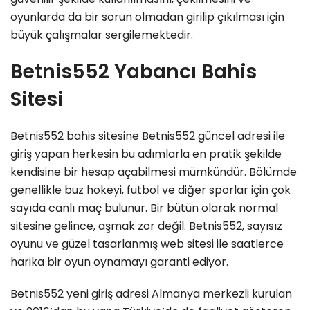
oyunlarda da bir sorun olmadan girilip çıkılması için
büyük çalışmalar sergilemektedir.
Betnis552 Yabancı Bahis
Sitesi
Betnis552 bahis sitesine Betnis552 güncel adresi ile
giriş yapan herkesin bu adımlarla en pratik şekilde
kendisine bir hesap açabilmesi mümkündür. Bölümde
genellikle buz hokeyi, futbol ve diğer sporlar için çok
sayıda canlı maç bulunur. Bir bütün olarak normal
sitesine gelince, aşmak zor değil. Betnis552, sayısız
oyunu ve güzel tasarlanmış web sitesi ile saatlerce
harika bir oyun oynamayı garanti ediyor.
Betnis552 yeni giriş adresi Almanya merkezli kurulan