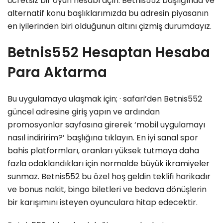
ücretsiz bir oyun hesabı açın. Betnis552 başlığında ve
alternatif konu başlıklarımızda bu adresin piyasanın
en iyilerinden biri olduğunun altını çizmiş durumdayız.
Betnis552 Hesaptan Hesaba
Para Aktarma
Bu uygulamaya ulaşmak için; · safari’den Betnis552
güncel adresine giriş yapın ve ardından
promosyonlar sayfasına girerek ‘mobil uygulamayı
nasıl indiririm?’ başlığına tıklayın. En iyi sanal spor
bahis platformları, oranları yüksek tutmaya daha
fazla odaklandıkları için normalde büyük ikramiyeler
sunmaz. Betnis552 bu özel hoş geldin teklifi harikadır
ve bonus nakit, bingo biletleri ve bedava dönüşlerin
bir karışımını isteyen oyunculara hitap edecektir.