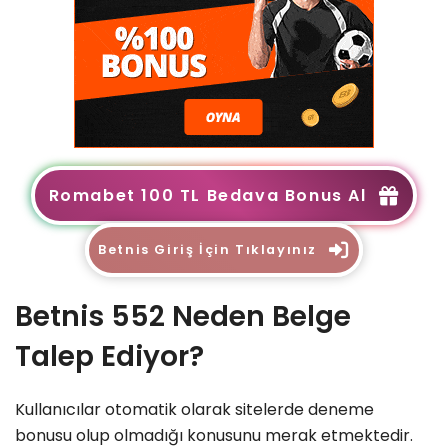
Romabet 100 TL Bedava Bonus Al
Betnis Giriş İçin Tıklayınız
Betnis 552 Neden Belge
Talep Ediyor?
Kullanıcılar otomatik olarak sitelerde deneme
bonusu olup olmadığı konusunu merak etmektedir.