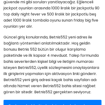
güvende mi gibi soruları yanıtlayacağız. Eğlenceli
jackpot oyunları arasında 1000 liralık bir jackpotlu 90
top daily night fever ve 500 liralık bir jackpotlu beş
adet 1000 liralık tombala oyunu sunan friday big five
oyunları yer alır.
Güncel giriş konularında, Betnis552 yeni adres ile
bağlantı yöntemleri anlatılmaktadır. Hoş geldin
bonusu Betnis 552 bütün bir oluşur karşılama
paketinde ve ilk kapsar 4 mevduat. Talep formunda
bahis severlerden kişisel bilgi ve iletişim numarası
isteyen Betnis552, üyelik sözleşmesini onaylayanlara
ilk girişlerini yapmaları için aktivasyon linki gönderir.
Betnis552 yeni giriş adresi kaçak bahis sayfaları adı
altında hizmet veren Betnis552 bahis sitesi rağbet
gören bir sitedir. Betnis552 gerçekten seviyoruz.