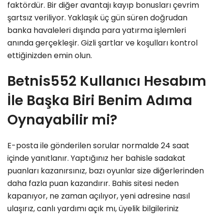
faktördür. Bir diğer avantajı kayıp bonusları çevrim
şartsız veriliyor. Yaklaşık üç gün süren doğrudan
banka havaleleri dışında para yatırma işlemleri
anında gerçekleşir. Gizli şartlar ve koşulları kontrol
ettiğinizden emin olun.
Betnis552 Kullanıcı Hesabım
İle Başka Biri Benim Adıma
Oynayabilir mi?
E-posta ile gönderilen sorular normalde 24 saat
içinde yanıtlanır. Yaptığınız her bahisle sadakat
puanları kazanırsınız, bazı oyunlar size diğerlerinden
daha fazla puan kazandırır. Bahis sitesi neden
kapanıyor, ne zaman açılıyor, yeni adresine nasıl
ulaşırız, canlı yardımı açık mı, üyelik bilgileriniz