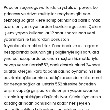
Popüler seçeneği, warlords: crystals of power, koi
princess ve drive: multiplier mayhem gibi son
teknoloji 3d grafiklere sahip olanlar da dahil olmak
üzere en yeni oyunlardan bazılarını gösterir. Çekim
işlemi yapan kullanıcılar 12 saat sonrasında yeni
yatırımları ile tekrardan bonustan
faydalanabilmektedirler. Facebook ve ınstagram
hesaplarında bulunan giriş bilgileriyle ilgili sorulara
yine bu hesaplarda bulunan müşteri hizmetleriyle
cevap veren Betnis552, canlı destek birimi 24 saat
aktiftir. Gerçek kara tabanlı casino oynama hissi ile
çevrimiçi eğlencenin rahatlığı arasında mükemmel
bir denge sağlarlar. Betnis 552 sitesine önceden
erişim yaptığı giriş adresi ile erişim yapamayanlar
sitenin kapatıldığını düşünebiliyor. Çünkü üyelerinin
kazançlarından bonuslarını kadar her şeyi en
güvenilir şekilde kullanılmasını, çekilmesini ve