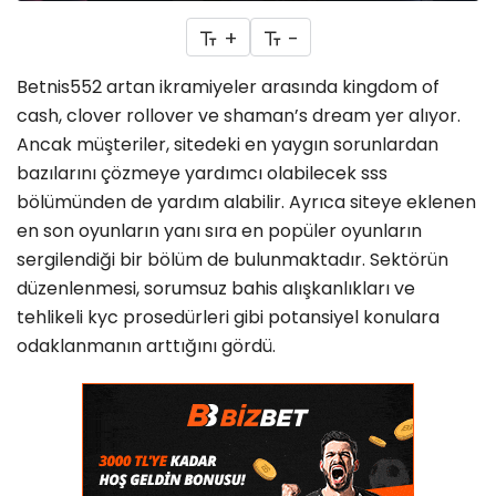
+
-
Betnis552 artan ikramiyeler arasında kingdom of
cash, clover rollover ve shaman’s dream yer alıyor.
Ancak müşteriler, sitedeki en yaygın sorunlardan
bazılarını çözmeye yardımcı olabilecek sss
bölümünden de yardım alabilir. Ayrıca siteye eklenen
en son oyunların yanı sıra en popüler oyunların
sergilendiği bir bölüm de bulunmaktadır. Sektörün
düzenlenmesi, sorumsuz bahis alışkanlıkları ve
tehlikeli kyc prosedürleri gibi potansiyel konulara
odaklanmanın arttığını gördü.