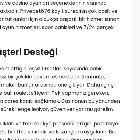
his ve casino oyunları seçeneklerinin yanında
maktadır. Privebet676 kayıt sürecinin çok basit ve
 tutkunları için oldukça başarılı bir hizmet sunan
li oyun hizmetleri, spor bahisleri ve 7/24 gerçek
şteri Desteği
m ettiğini eşsiz fırsatları sayesinde bahis
isiz bir şekilde devam etmektedir. Zenmate,
ları bunlar arasında öne çıkıyor. Daha ilginç
 ball roulette’i içerir. Tek yapmanız gereken,
a son adres kanıtı sağlamak. Casinonun bu yönünden
ürekli engelleniyor, güven veriyor mu görelim.
kları ve tehlikeli kyc prosedürleri gibi potansiyel
bin tl ile sınırlıdır ve kazançlara uygulanır. Bu,
dar kazanmayı bekleyebileceğinizi gösterir.