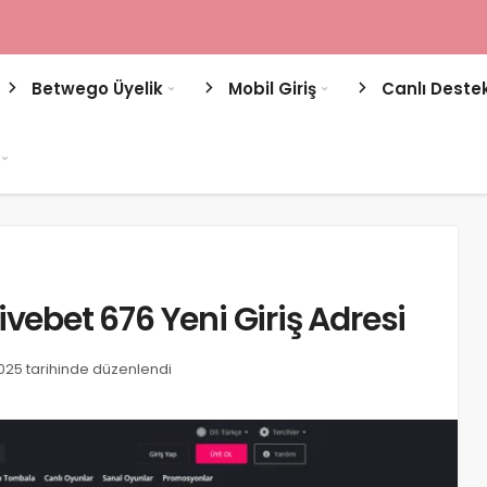
Betwego Üyelik
Mobil Giriş
Canlı Deste
ivebet 676 Yeni Giriş Adresi
025 tarihinde düzenlendi