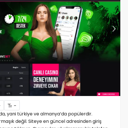
+
-
a, yani türkiye ve almanya’da popülerdir.
maşık değil. Siteye en güncel adresinden giriş