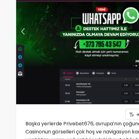
Başka yerlerde Privebet676, avrupa’nın çoğund
Casinonun görselleri çok hoş ve navigasyon kar