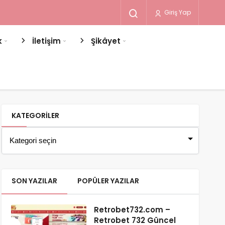
Giriş Yap
k
İletişim
Şikâyet
KATEGORILER
SON YAZILAR
POPÜLER YAZILAR
Retrobet732.com –
Retrobet 732 Güncel