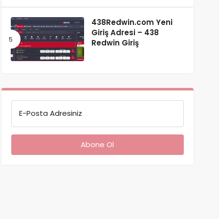
438Redwin.com Yeni
Giriş Adresi – 438
Redwin Giriş
E-Posta Adresiniz