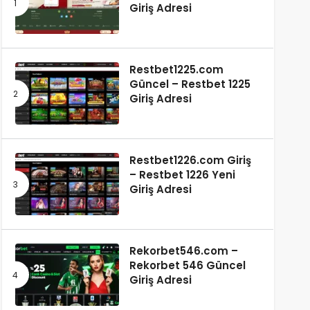
Giriş Adresi
Restbet1225.com
Güncel – Restbet 1225
Giriş Adresi
Restbet1226.com Giriş
– Restbet 1226 Yeni
Giriş Adresi
Rekorbet546.com –
Rekorbet 546 Güncel
Giriş Adresi