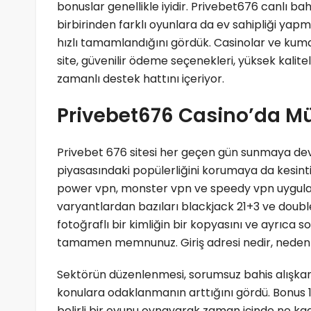
bonuslar genellikle iyidir. Privebet676 canlı ba
birbirinden farklı oyunlara da ev sahipliği yap
hızlı tamamlandığını gördük. Casinolar ve kumar
site, güvenilir ödeme seçenekleri, yüksek kalite
zamanlı destek hattını içeriyor.
Privebet676 Casino’da Mü
Privebet 676 sitesi her geçen gün sunmaya deva
piyasasındaki popülerliğini korumaya da kesint
power vpn, monster vpn ve speedy vpn uygulama
varyantlardan bazıları blackjack 21+3 ve double
fotoğraflı bir kimliğin bir kopyasını ve ayrıc
tamamen memnunuz. Giriş adresi nedir, neden s
Sektörün düzenlenmesi, sorumsuz bahis alışkanlı
konulara odaklanmanın arttığını gördü. Bonus 100 
belirli bir oyunu oynayarak zaman içinde ne ka