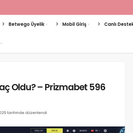
Betwego Üyelik
Mobil Giriş
Canlı Deste
aç Oldu? – Prizmabet 596
025 tarihinde düzenlendi