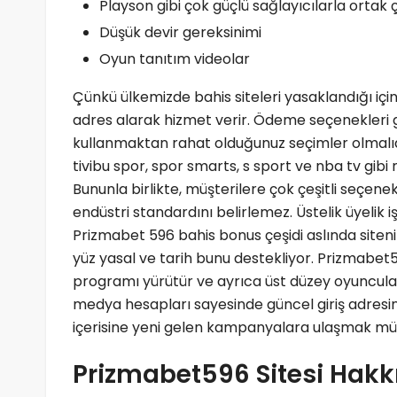
Playson gibi çok güçlü sağlayıcılarla ortak
Düşük devir gereksinimi
Oyun tanıtım videolar
Çünkü ülkemizde bahis siteleri yasaklandığı için
adres alarak hizmet verir. Ödeme seçenekleri gü
kullanmaktan rahat olduğunuz seçimler olmalıdır
tivibu spor, spor smarts, s sport ve nba tv gib
Bununla birlikte, müşterilere çok çeşitli seçen
endüstri standardını belirlemez. Üstelik üyelik 
Prizmabet 596 bahis bonus çeşidi aslında siten
yüz yasal ve tarih bunu destekliyor. Prizmabet5
programı yürütür ve ayrıca üst düzey oyuncular 
medya hesapları sayesinde güncel giriş adresinin 
içerisine yeni gelen kampanyalara ulaşmak m
Prizmabet596 Sitesi Hak