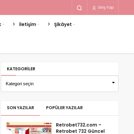
Giriş Yap
k
İletişim
Şikâyet
KATEGORILER
SON YAZILAR
POPÜLER YAZILAR
Retrobet732.com –
Retrobet 732 Güncel