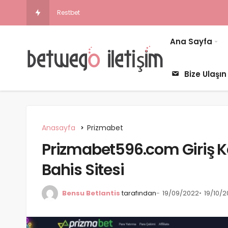
Restbet1226.com Giriş – Restbet 1226 Yeni Giri
Ana Sayfa
Bize Ulaşın
Anasayfa
Prizmabet
Prizmabet596.com Giriş K
Bahis Sitesi
Bensu Betlantis
tarafından
19/09/2022
19/10/2