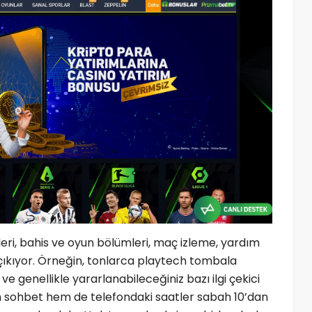
eri, bahis ve oyun bölümleri, maç izleme, yardım
çıkıyor. Örneğin, tonlarca playtech tombala
ve genellikle yararlanabileceğiniz bazı ilgi çekici
em sohbet hem de telefondaki saatler sabah 10’dan