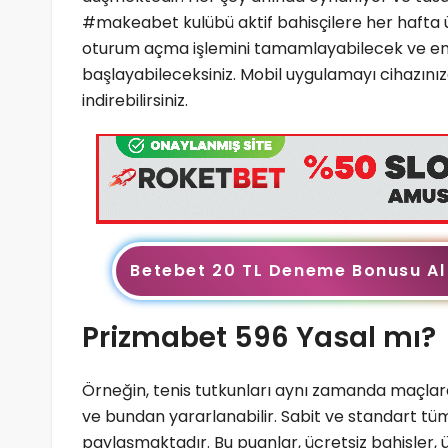
#makeabet kulübü aktif bahisçilere her hafta 
oturum açma işlemini tamamlayabilecek ve en
başlayabileceksiniz. Mobil uygulamayı cihazını
indirebilirsiniz.
Betebet 20 TL Deneme Bonusu Al
Prizmabet 596 Yasal mı?
Örneğin, tenis tutkunları aynı zamanda maçlar
ve bundan yararlanabilir. Sabit ve standart tüm 
paylaşmaktadır. Bu puanlar, ücretsiz bahisler,