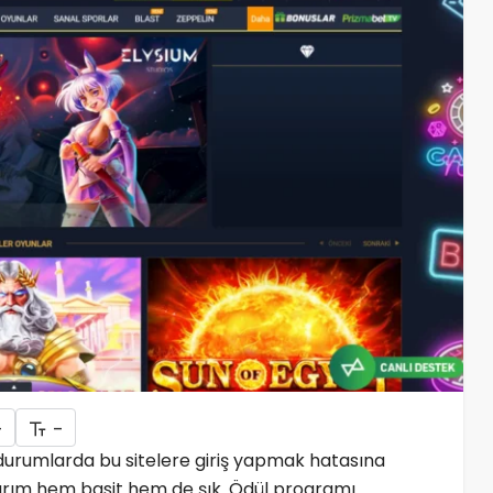
+
-
rı durumlarda bu sitelere giriş yapmak hatasına
arım hem basit hem de şık. Ödül programı