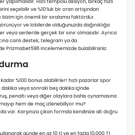
 yapılmalıdır. Hızlı tempolu aksiyon, birkaç hızlı
rini seçebilir ve %10’luk bir oran artışından
 bizim için önemli bir sıralama faktördür.
görünüyor ve lobilerde olduğunuzda dağınıklığa
r veya serilerde gerçek bir sınır olmasıdır. Ayrıca
tına canlı destek, telegram ya da
ni de Prizmabet596 incelememizde bulabilirsiniz.
ndurma
adar %100 bonus alabilirler! hızlı pazarlar spor
aki dakika veya sonraki beş dakika içinde
uruş, penaltı veya diğer olaylara bahis oynamasına
oynayıp hem de maç izlenebiliyor mu?
 da var. Karşınıza çıkan formda kendinize ait doğru
llanarak günde en az 10 tl ve en fazla 10.000 Tl